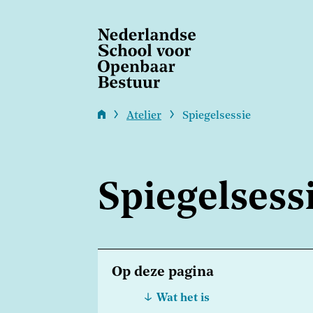
Overslaan
en
naar
de
inhoud
gaan
Atelier
Spiegelsessie
Kruimelpad
Spiegelsess
Op deze pagina
Wat het is