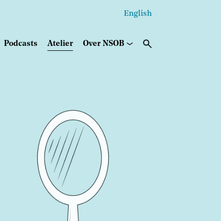
English
Secundair
menu
Podcasts
Atelier
Over NSOB
fbeelding