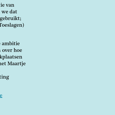
tie van
n we dat
gebruikt;
 Toeslagen)
e ambitie
 over hoe
rkplaatsen
met Maartje
n
ting
e