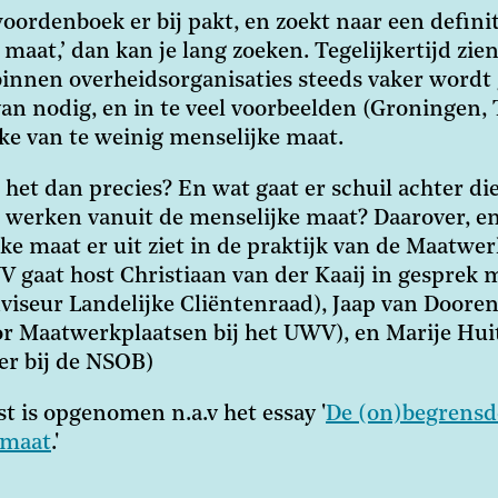
woordenboek er bij pakt, en zoekt naar een defini
 maat,’ dan kan je lang zoeken. Tegelijkertijd zie
innen overheidsorganisaties steeds vaker wordt 
van nodig, en in te veel voorbeelden (Groningen,
ke van te weinig menselijke maat.
 het dan precies? En wat gaat er schuil achter di
 werken vanuit de menselijke maat? Daarover, en
ke maat er uit ziet in de praktijk van de Maatwe
 gaat host Christiaan van der Kaaij in gesprek 
iseur Landelijke Cliëntenraad), Jaap van Doore
or Maatwerkplaatsen bij het UWV), en Marije Hui
er bij de NSOB)
t is opgenomen n.a.v het essay '
De (on)begrensd
 maat
.'