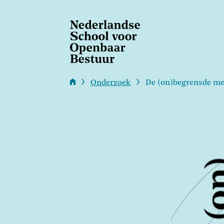
Overslaan
en
naar
de
inhoud
gaan
Onderzoek
De (on)begrensde men
Kruimelpad