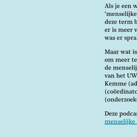
Als je een 
‘menselijke
deze term b
er is meer 
was er spra
Maar wat is
om meer te
de menselij
van het UWV
Kemme (adv
(coördinat
(onderzoek
Deze podcas
menselijke