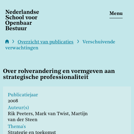
Overslaan
en
Menu
naar
M
de
inhoud
n
gaan
Overzicht van publicaties
Verschuivende
verwachtingen
Kruimelpad
Over rolverandering en vormgeven aan
strategische professionaliteit
Publicatiejaar
2008
Auteur(s)
Rik Peeters,
Mark van Twist,
Martijn
van der Steen
Thema's
Strategie en toekomst