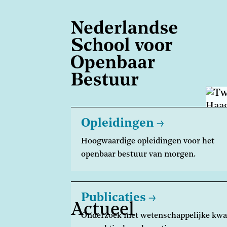
Overslaan
en
naar
de
inhoud
gaan
Opleidingen
Hoogwaardige opleidingen voor het
openbaar bestuur van morgen.
Publicaties
Actueel
Onderzoek met wetenschappelijke kwal