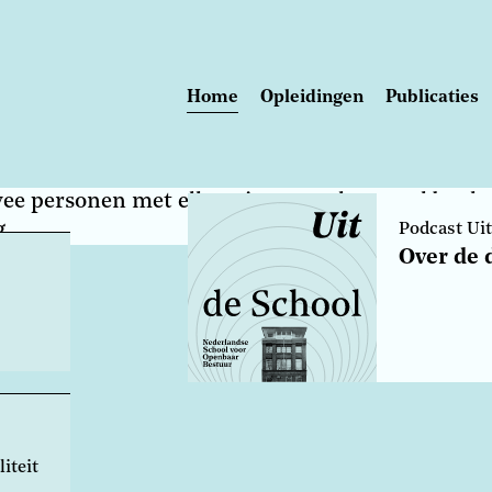
Home
Opleidingen
Publicaties
Main
navigation
Lees meer
Bovenkop
Podcast Uit
Over de 
iteit