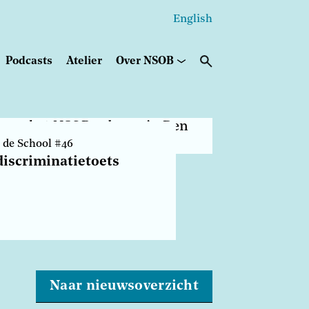
English
Secundair
menu
Podcasts
Atelier
Over NSOB
 de School #46
discriminatietoets
Naar nieuwsoverzicht