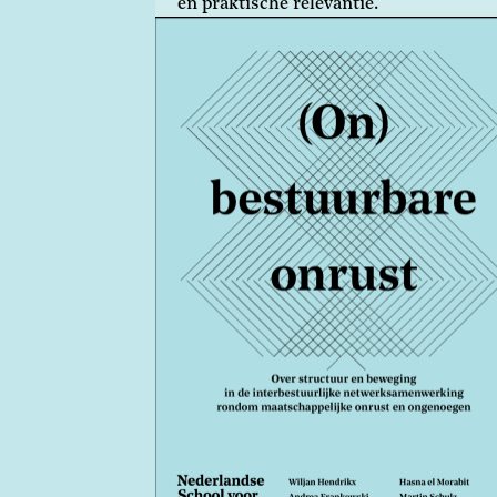
en praktische relevantie.
Atelier
Ruimte om gezamenlijk te reflecteren,
spiegelen en verdiepen.